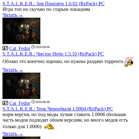
S.T.A.L.K.E.R.: Зов Припяти 1.6.02 (RePack) PC
Игра топ но скучаю по старым локациям
Читать →
2026-08-08
Cat_Fedor
S.T.A.L.K.E.R.: Чистое Небо 1.5.10 (RePack) PC
Облако это конечно хорошо, но нужны раздачи торрента
Читать →
2026-08-08
Cat_Fedor
S.T.A.L.K.E.R.: Тень Чернобыля 1.0004 (RePack) PC
норм версия, но под моды лучше ставить 1.0006 (большая
часть модов подходят обоим версиям, но много модов есть
только для 1.0006)
Читать →