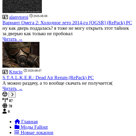
2026-08-08
alanvtoroi
Вариант Омега 2: Холодное лето 2014-го [OGSR] (RePack) PC
ну как дверь поддалась? я тоже не могу открыть этот тайник
за дверью как только не пробовал
Читать →
2026-08-07
Krucio
S.T.A.L.K.E.R.: Dead Air Rerum (RePack) PC
А можно раздачу, а то вообще скачать не получается(
Читать →
87
78
9
Главная
Моды Fallout
Новые локации