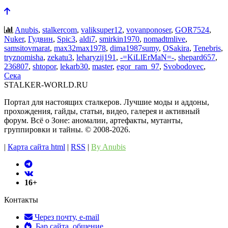
Anubis
,
stalkercom
,
valiksuper12
,
vovanponoser
,
GOR7524
,
Nuker
,
Гудвин
,
Spic3
,
aldi7
,
smirkin1970
,
nomadtmlive
,
samsitovmarat
,
max32max1978
,
dima1987sumy
,
OSakira
,
Tenebris
,
tryznomisha
,
zekatu3
,
leharyzij191
,
-=KiLlErMaN=-
,
shepard657
,
236807
,
shtopor
,
lekarb30
,
master
,
egor_ram_97
,
Svobodovec
,
Сека
STALKER-WORLD.RU
Портал для настоящих сталкеров. Лучшие моды и аддоны,
прохождения, гайды, статьи, видео, галерея и активный
форум. Всё о Зоне: аномалии, артефакты, мутанты,
группировки и тайны. ©️ 2008-2026.
|
Карта сайта html
|
RSS
|
By Anubis
16+
Контакты
Через почту, e-mail
Бар сайта, общение