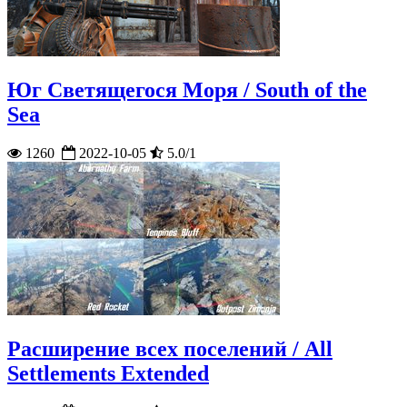
Юг Светящегося Моря / South of the
Sea
1260
2022-10-05
5.0/1
Расширение всех поселений / All
Settlements Extended