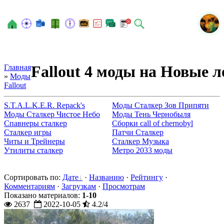
N
Fallout 4 моды на Новые 
Главная
»
Моды
Fallout
S.T.A.L.K.E.R. Repack's
Моды Сталкер Зов Припяти
Моды Сталкер Чистое Небо
Моды Тень Чернобыля
Спавнеры сталкер
Сборки call of chernobyl
Сталкер игры
Патчи Сталкер
Читы и Трейнеры
Сталкер Музыка
Утилиты сталкер
Метро 2033 моды
Сортировать по
:
Дате
·
Названию
·
Рейтингу
·
Комментариям
·
Загрузкам
·
Просмотрам
Показано материалов
:
1-10
2637
2022-10-05
4.2/4