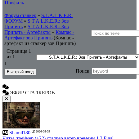
Профиль
Форум сталкер
»
S.T.A.L.K.E.R.
ФОРУМ
»
S.T.A.L.K.E.R.: Зов
Припять
»
S.T.A.L.K.E.R.: Зов
Припять - Артефакты
»
Компас -
Артефакт зов Припять
(Компас -
артефакт из сталкер зов Припять)
Страница
1
из
1
1
Поиск:
ЭФИР СТАЛКЕРОВ
2026-08-09
Shamil180
Читы, трейнер (+22) сталкер ветер времени 1.3 Final