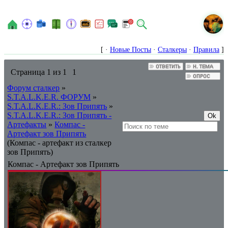
N
[ ·
Новые Посты
·
Сталкеры
·
Правила
]
Страница
1
из
1
1
Форум сталкер
»
S.T.A.L.K.E.R. ФОРУМ
»
S.T.A.L.K.E.R.: Зов Припять
»
S.T.A.L.K.E.R.: Зов Припять -
Артефакты
»
Компас -
Артефакт зов Припять
(Компас - артефакт из сталкер
зов Припять)
Компас - Артефакт зов Припять