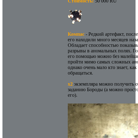
Стоимость:
50 000 RU
Компас
- Редкий артефакт, посл
его находили много месяцев наза
Обладает способностью показыв
разрывы в аномальных полях. Гов
его помощью можно без малейше
пройти мимо самых сложных ан
однако очень мало кто знает, как
обращаться.
х2
экземпляра можно получить о
заданию Бороды (а можно прост
его).