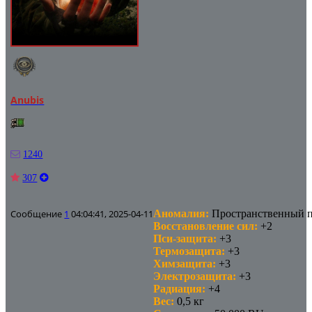
Anubis
1240
307
Сообщение
1
04:04:41, 2025-04-11
Аномалия:
Пространственный 
Восстановление сил:
+2
Пси-защита:
+3
Термозащита:
+3
Химзащита:
+3
Электрозащита:
+3
Радиация:
+4
Вес:
0,5 кг