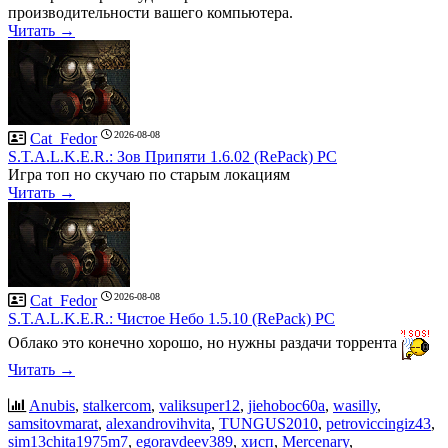
производительности вашего компьютера.
Читать →
2026-08-08
Cat_Fedor
S.T.A.L.K.E.R.: Зов Припяти 1.6.02 (RePack) PC
Игра топ но скучаю по старым локациям
Читать →
2026-08-08
Cat_Fedor
S.T.A.L.K.E.R.: Чистое Небо 1.5.10 (RePack) PC
Облако это конечно хорошо, но нужны раздачи торрента
Читать →
Anubis
,
stalkercom
,
valiksuper12
,
jiehoboc60a
,
wasilly
,
samsitovmarat
,
alexandrovihvita
,
TUNGUS2010
,
petroviccingiz43
,
sim13chita1975m7
,
egoravdeev389
,
хисп
,
Mercenary
,