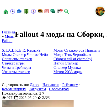
N
Fallout 4 моды на Сборки
Главная
»
Моды
Fallout
S.T.A.L.K.E.R. Repack's
Моды Сталкер Зов Припяти
Моды Сталкер Чистое Небо
Моды Тень Чернобыля
Спавнеры сталкер
Сборки call of chernobyl
Сталкер игры
Патчи Сталкер
Читы и Трейнеры
Сталкер Музыка
Утилиты сталкер
Метро 2033 моды
Сортировать по
:
Дате
·
Названию
·
Рейтингу
·
Комментариям
·
Загрузкам
·
Просмотрам
Показано материалов
:
1-7
977
2025-05-20
2.3/3