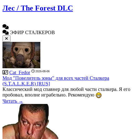
Лес / The Forest DLC
ЭФИР СТАЛКЕРОВ
2026-08-06
Cat_Fedor
Мод "Повелитель зоны" для всех частей Сталкера
(S.T.A.L.K.E.R) [RUS]
Классический мод спавнер для любой части сталкера. Я его
пробовал, вполне играбельно. Рекомендую
Читать →