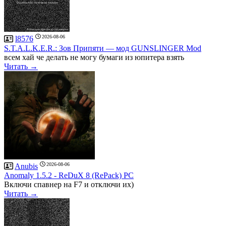
2026-08-06
l8576
S.T.A.L.K.E.R.: Зов Припяти — мод GUNSLINGER Mod
всем хай че делать не могу бумаги из юпитера взять
Читать →
2026-08-06
Anubis
Anomaly 1.5.2 - ReDuX 8 (RePack) PC
Включи спавнер на F7 и отключи их)
Читать →