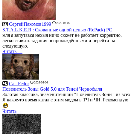
2026-08-06
СергейПахомов1999
S.T.A.L.K.E.R.: Скованные одной цепью (RePack) PC
мля я запутався нехыя ничо сюжет не работает корректно,
легко ставить задания непрохождёнными и перейти на
следующую.
Читать →
2026-08-06
Cat_Fedor
Повелитель Зоны Gold 5.0 для Теней Чернобыля
Золотая классика, знаменитейший "Повелитель Зоны" из всех.
Я какое-то время катал с этим модом в ТЧ и ЧН. Рекомендую
Читать →