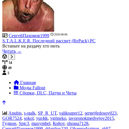
2026-08-06
СергейПахомов1999
S.T.A.L.K.E.R. Последний рассвет (RePack) PC
Встаньте на раздачу хто нить
Читать →
54
49
5
Главная
Моды Fallout
Сборки, DLC, Патчи и Читы
Anubis
,
s-stalk
,
SP_R_UT
,
valiksuper12
,
sergejfedosov023
,
GOR7524
,
sokol
,
yur4ik
,
vgrineko
,
javoronokmedvejov2015
,
Гудвин
,
Spic3
,
maxymbel
,
Койот
,
ohrana7128
,
СергейПахомов1999
,
ddanilov220
,
Ohaegodzaimas
,
aldi7
,