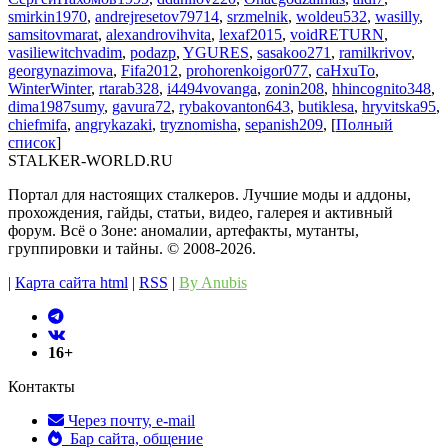
smirkin1970
,
andrejresetov79714
,
srzmelnik
,
woldeu532
,
wasilly
,
samsitovmarat
,
alexandrovihvita
,
lexaf2015
,
voidRETURN
,
vasiliewitchvadim
,
podazp
,
YGURES
,
sasakoo271
,
ramilkrivov
,
georgynazimova
,
Fifa2012
,
prohorenkoigor077
,
caHxuTo
,
WinterWinter
,
rtarab328
,
i4494vovanga
,
zonin208
,
hhincognito348
,
dima1987sumy
,
gavura72
,
rybakovanton643
,
butiklesa
,
hryvitska95
,
chiefmifa
,
angrykazaki
,
tryznomisha
,
sepanish209
, [
Полный
список
]
STALKER-WORLD.RU
Портал для настоящих сталкеров. Лучшие моды и аддоны,
прохождения, гайды, статьи, видео, галерея и активный
форум. Всё о Зоне: аномалии, артефакты, мутанты,
группировки и тайны. ©️ 2008-2026.
|
Карта сайта html
|
RSS
|
By Anubis
16+
Контакты
Через почту, e-mail
Бар сайта, общение