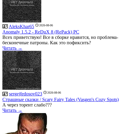
2026-08-06
AleksKhar65
Anomaly 1.5.2 - ReDuX 8 (RePack) PC
Всех приветствую! Все в сборке нравится, но проблема-
бесконечные патроны. Как это пофиксить?
Читать →
2026-08-06
sergejfedosov023
Страшные сказки / Scary Fairy Tales (Vasgen's Cozy Spots)
А через торент слабо???
Читать →