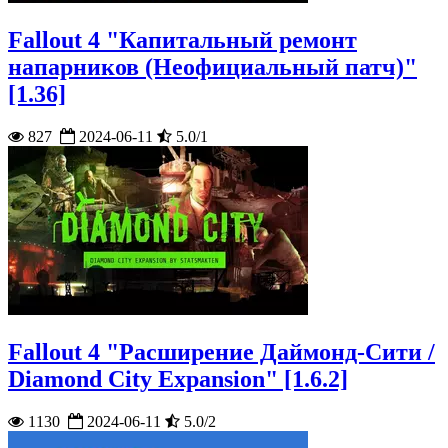
Fallout 4 "Капитальный ремонт
напарников (Неофициальный патч)"
[1.36]
827
2024-06-11
5.0/1
Fallout 4 "Расширение Даймонд-Сити /
Diamond City Expansion" [1.6.2]
1130
2024-06-11
5.0/2