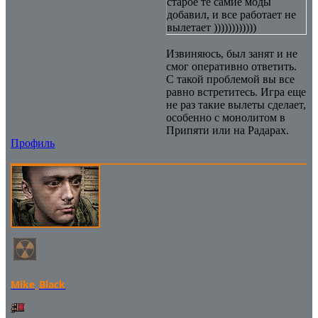
старое те самие моды
добавил, и все работает не
вылетает ))))))))))))
Извиняюсь, был занят и не
смог оперативно ответить.
С такой проблемой вы все
равно встретитесь. Игра еще
не раз такие вылеты сделает,
особенно с монолитом в
Припяти или на Радарах.
Профиль
Mike_Black