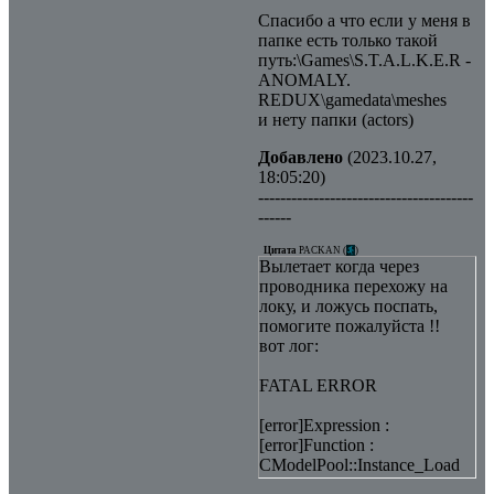
Спасибо а что если у меня в
папке есть только такой
путь:\Games\S.T.A.L.K.E.R -
ANOMALY.
REDUX\gamedata\meshes
и нету папки (actors)
Добавлено
(2023.10.27,
18:05:20)
---------------------------------------
------
Цитата
PACKAN
(
)
Вылетает когда через
проводника перехожу на
локу, и ложусь поспать,
помогите пожалуйста !!
вот лог:
FATAL ERROR
[error]Expression :
[error]Function :
CModelPool::Instance_Load
[error]File :