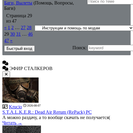
Баги, Вылеты
(Помощь, Вопросы,
Баги)
Страница
29
из
47
«
1
2
…
27
28
29
30
31
…
46
47
»
Поиск:
ЭФИР СТАЛКЕРОВ
2026-08-07
Krucio
S.T.A.L.K.E.R.: Dead Air Rerum (RePack) PC
А можно раздачу, а то вообще скачать не получается(
Читать →