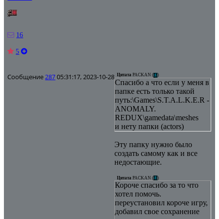
16
5
Сообщение
287
05:31:17, 2023-10-28
Цитата
PACKAN
(
)
Спасибо а что если у меня в
папке есть только такой
путь:\Games\S.T.A.L.K.E.R -
ANOMALY.
REDUX\gamedata\meshes
и нету папки (actors)
Эту папку нужно было
создать самому как и все
недостающие.
Цитата
PACKAN
(
)
Короче спасибо за то что
хотел помочь.
переустановил короче игру,
добавил свое сохранение