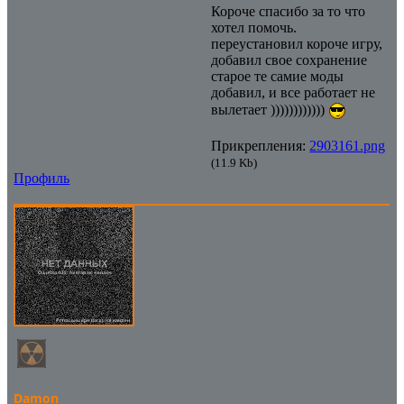
..\xrRender\ModelPool.cpp
Короче спасибо за то что
[error]Line : 120
хотел помочь.
[error]Description : fatal error
переустановил короче игру,
[error]Arguments : Can't find
добавил свое сохранение
model file
старое те самие моды
'actors\stalker_monolith\stalker
добавил, и все работает не
_monolith_1a_sci_vest_2.ogf'.
вылетает ))))))))))))
Прикрепления:
2903161.png
(11.9 Kb)
Профиль
Damon