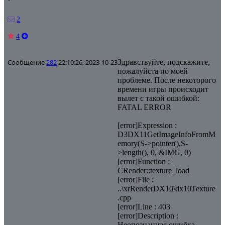
2
4
Сообщение
282
22:10:26, 2023-10-23
Здравствуйте, подскажите,
пожалуйста по моей
проблеме. После некоторого
времени игры происходит
вылет с такой ошибкой:
FATAL ERROR
[error]Expression :
D3DX11GetImageInfoFromM
emory(S->pointer(),S-
>length(), 0, &IMG, 0)
[error]Function :
CRender::texture_load
[error]File :
..\xrRenderDX10\dx10Texture
.cpp
[error]Line : 403
[error]Description :
Неопознанная ошибка