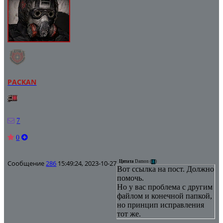
PACKAN
7
0
Сообщение
286
15:49:24, 2023-10-27
Цитата
Damon
(
)
Вот ссылка на пост. Должно
помочь.
Но у вас проблема с другим
файлом и конечной папкой,
но принцип исправления
тот же.