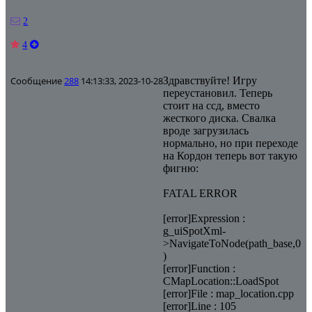
2
4
Сообщение
288
14:13:33, 2023-10-28
Здравствуйте! Игру
переустановил. Теперь
стоит на ссд, вместо
жесткого диска. Свалка
вроде загрузилась
нормально, но при переходе
на Кордон теперь вот такую
фигню:
FATAL ERROR
[error]Expression :
g_uiSpotXml-
>NavigateToNode(path_base,0
)
[error]Function :
CMapLocation::LoadSpot
[error]File : map_location.cpp
[error]Line : 105