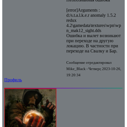
[error]Arguments :
d:/s.t.a.l.k.e.r anomaly 1.5.2
redux
4.2\gamedata\textures\wpn\wp
n_mak12_sight.dds
Ошибка и вылет возникают
при переходе на другую
локацию. В частности при
переходе на Свалку и Бар.
Сообщение отредактировал
Mike_Black
-
Четверг, 2023-10-26,
19:20:34
Профиль