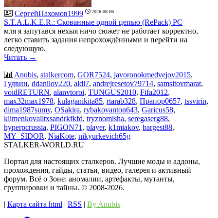
2026-08-06
СергейПахомов1999
S.T.A.L.K.E.R.: Скованные одной цепью (RePack) PC
мля я запутався нехыя ничо сюжет не работает корректно,
легко ставить задания непрохождёнными и перейти на
следующую.
Читать →
Anubis
,
stalkercom
,
GOR7524
,
javoronokmedvejov2015
,
Гудвин
,
ddanilov220
,
aldi7
,
andrejresetov79714
,
samsitovmarat
,
voidRETURN
,
alanvtoroi
,
TUNGUS2010
,
Fifa2012
,
max32max1978
,
kulaganikita85
,
rtarab328
,
Прапор0657
,
tssvirin
,
dima1987sumy
,
OSakira
,
rybakovanton643
,
Garicus58
,
klimenkovalltxsandrkfkfd
,
tryznomisha
,
seregaserg88
,
hyperpcrussia
,
PIGON71
,
player
,
k1miakov
,
bargest88
,
MY_SIDOR
,
NiaKote
,
nikyurkevich65g
STALKER-WORLD.RU
Портал для настоящих сталкеров. Лучшие моды и аддоны,
прохождения, гайды, статьи, видео, галерея и активный
форум. Всё о Зоне: аномалии, артефакты, мутанты,
группировки и тайны. ©️ 2008-2026.
|
Карта сайта html
|
RSS
|
By Anubis