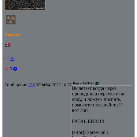
Damon
16
5
Сообщение
285
07:34:04, 2023-10-27
Цитата
PACKAN
(
)
Вылетает когда через
проводника перехожу на
локу, и ложусь поспать,
помогите пожалуйста !!
вот лог:
FATAL ERROR
[error]Expression :