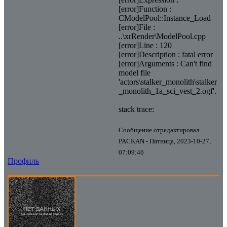
[error]Function :
CModelPool::Instance_Load
[error]File :
..\xrRender\ModelPool.cpp
[error]Line : 120
[error]Description : fatal error
[error]Arguments : Can't find
model file
'actors\stalker_monolith\stalker
_monolith_1a_sci_vest_2.ogf'.
stack trace:
Сообщение отредактировал
PACKAN
-
Пятница, 2023-10-27,
07:09:46
Профиль