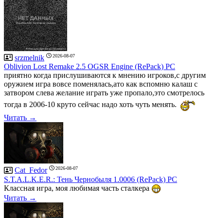
2026-08-07
srzmelnik
Oblivion Lost Remake 2.5 OGSR Engine (RePack) PC
приятно когда прислушиваются к мнению игроков,с другим
оружием игра вовсе поменялась,ато как вспомню калаш с
затвором слева желание играть уже пропало,это смотрелось
тогда в 2006-10 круто сейчас надо хоть чуть менять.
Читать →
2026-08-07
Cat_Fedor
S.T.A.L.K.E.R.: Тень Чернобыля 1.0006 (RePack) PC
Классная игра, моя любимая часть сталкера
Читать →