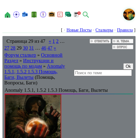
N
[ ·
Новые Посты
·
Сталкеры
·
Правила
]
Страница
29
из
47
«
1
2
…
27
28
29
30
31
…
46
47
»
Форум сталкер
»
Основной
Раздел
»
Инструкции и
помощь по модам
»
Anomaly
1.5.1, 1.5.2 1.5.3 Помощь,
Баги, Вылеты
(Помощь,
Вопросы, Баги)
Anomaly 1.5.1, 1.5.2 1.5.3 Помощь, Баги, Вылеты