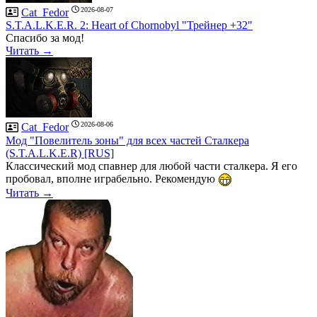
2026-08-07
Cat_Fedor
S.T.A.L.K.E.R. 2: Heart of Chornobyl "Трейнер +32"
Спасибо за мод!
Читать →
2026-08-06
Cat_Fedor
Мод "Повелитель зоны" для всех частей Сталкера
(S.T.A.L.K.E.R) [RUS]
Классический мод спавнер для любой части сталкера. Я его
пробовал, вполне играбельно. Рекомендую
Читать →