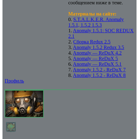
сообщением ниже в теме.
Материалы на сайте:
0.
S.T.A.L.K.E.R. Anomaly
1.5.1, 1.5.2 1.5.3
1.
Anomaly 1.5.1: SOC REDUX
2.1
2.
Сборка Redux 2.5
3.
Anomaly 1.5.2 Redux 3.5
4.
Anomaly — ReDuX 4.2
5.
Anomaly — ReDuX 5
6.
Anomaly — ReDuX 5.1
7.
Anomaly 1.5.2 - ReDuX 7
8.
Anomaly 1.5.2 - ReDuX 8
Профиль