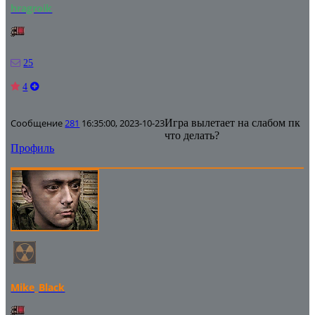
hragroik
25
4
Сообщение
281
16:35:00, 2023-10-23
Игра вылетает на слабом пк
что делать?
Профиль
Mike_Black