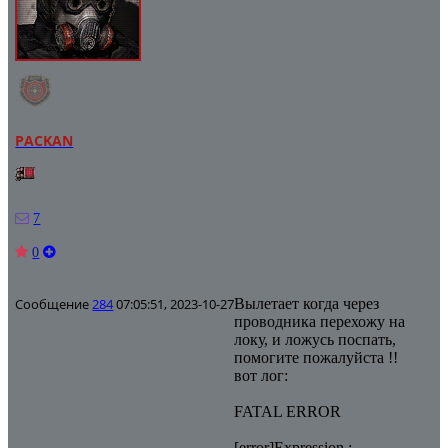
PACKAN
7
0
Сообщение
284
07:05:51, 2023-10-27
Вылетает когда через
проводника перехожу на
локу, и ложусь поспать,
помогите пожалуйста !!
вот лог:
FATAL ERROR
[error]Expression :