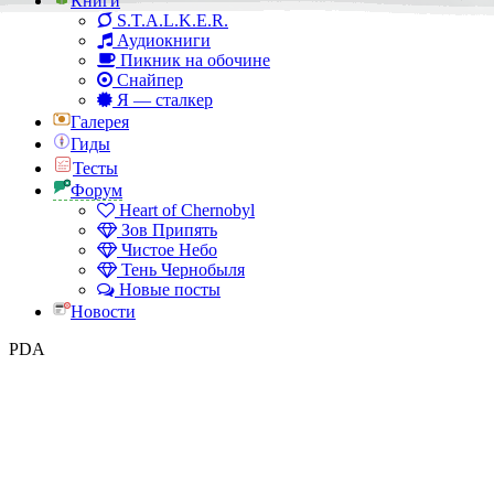
Книги
S.T.A.L.K.E.R.
Аудиокниги
Пикник на обочине
Снайпер
Я — сталкер
Галерея
Гиды
Тесты
Форум
Heart of Chernobyl
Зов Припять
Чистое Небо
Тень Чернобыля
Новые посты
Новости
PDA