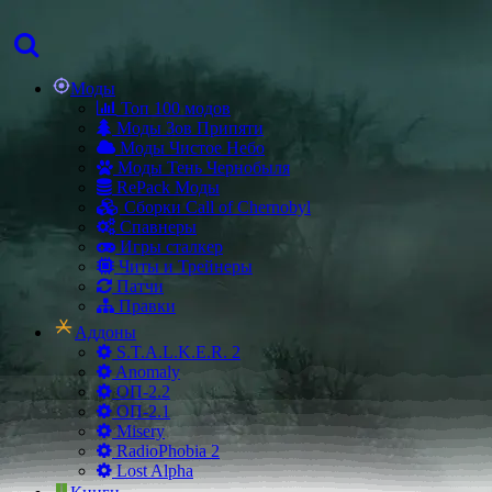
Моды
Топ 100 модов
Моды Зов Припяти
Моды Чистое Небо
Моды Тень Чернобыля
RePack Моды
Сборки Call of Chernobyl
Спавнеры
Игры сталкер
Читы и Трейнеры
Патчи
Правки
Аддоны
S.T.A.L.K.E.R. 2
Anomaly
ОП-2.2
ОП-2.1
Misery
RadioPhobia 2
Lost Alpha