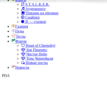
Книги
S.T.A.L.K.E.R.
Аудиокниги
Пикник на обочине
Снайпер
Я — сталкер
Галерея
Гиды
Тесты
Форум
Heart of Chernobyl
Зов Припять
Чистое Небо
Тень Чернобыля
Новые посты
Новости
PDA