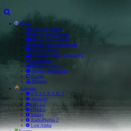
Моды
Топ 100 модов
Моды Зов Припяти
Моды Чистое Небо
Моды Тень Чернобыля
RePack Моды
Сборки Call of Chernobyl
Спавнеры
Игры сталкер
Читы и Трейнеры
Патчи
Правки
Аддоны
S.T.A.L.K.E.R. 2
Anomaly
ОП-2.2
ОП-2.1
Misery
RadioPhobia 2
Lost Alpha